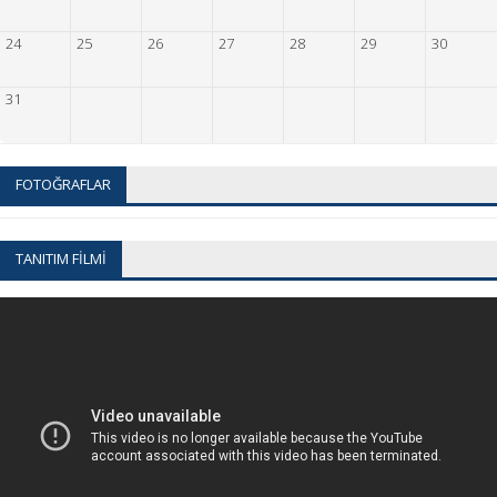
24
25
26
27
28
29
30
31
FOTOĞRAFLAR
TANITIM FİLMİ