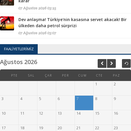
karar
07 Ağustos 2026 03:25
Dev anlaşma! Türkiye'nin kasasına servet akacak! Bir
ülkeden daha petrol sürprizi
07 Ağustos 2026 03:07
FAALİYETLERİMİZ
Ağustos
2026
PTE
SAL
ÇAR
PER
CUM
CTE
PAZ
1
2
3
4
5
6
7
8
9
10
11
12
13
14
15
16
17
18
19
20
21
22
23