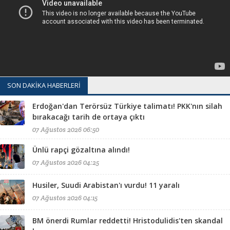
SON DAKİKA HABERLERİ
Erdoğan'dan Terörsüz Türkiye talimatı! PKK'nın silah
bırakacağı tarih de ortaya çıktı
07 Ağustos 2026 06:50
Ünlü rapçi gözaltına alındı!
07 Ağustos 2026 04:25
Husiler, Suudi Arabistan'ı vurdu! 11 yaralı
07 Ağustos 2026 04:15
BM önerdi Rumlar reddetti! Hristodulidis'ten skandal