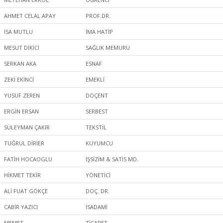
AHMET CELAL APAY
PROF.DR.
İSA MUTLU
İMA HATİP
MESUT DİKİCİ
SAĞLIK MEMURU
SERKAN AKA
ESNAF
ZEKİ EKİNCİ
EMEKLİ
YUSUF ZEREN
DOÇENT
ERGİN ERSAN
SERBEST
SÜLEYMAN ÇAKIR
TEKSTİL
TUĞRUL DİRİER
KUYUMCU
FATİH HOCAOGLU
İŞSİZİM & SATİS MD.
HİKMET TEKİR
YÖNETİCİ
ALİ FUAT GÖKÇE
DOÇ. DR.
CABİR YAZICI
İSADAMİ
MEMET
TİCARET