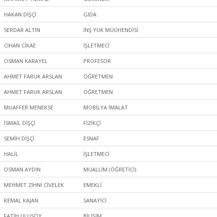
HAKAN DİŞÇİ
GIDA
SERDAR ALTIN
İNŞ YÜK MÜÜHENDİSİ
CİHAN CİKAE
İŞLETMECİ
OSMAN KARAYEL
PROFESOR
AHMET FARUK ARSLAN
ÖĞRETMEN
AHMET FARUK ARSLAN
ÖĞRETMEN
MUAFFER MENEKSE
MOBİLYA İMALAT
İSMAİL DİŞÇİ
FİZİKÇİ
SEMİH DİŞÇİ
ESNAF
HALİL
İŞLETMECİ
OSMAN AYDIN
MUALLİM (ÖĞRETİCİ)
MEHMET ZİHNİ CİVELEK
EMEKLİ
KEMAL KAJAN
SANAYİCİ
FATİH ULUSOY
BİLİŞİM