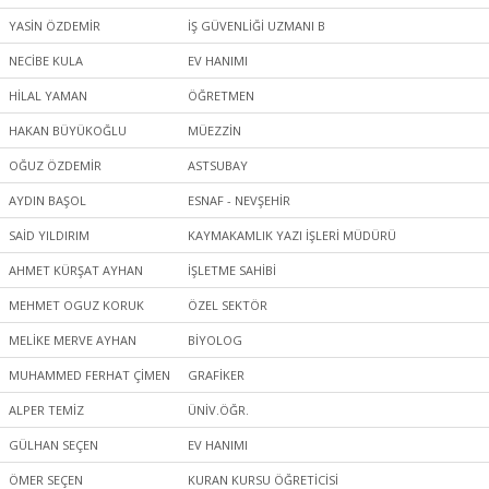
YASİN ÖZDEMİR
İŞ GÜVENLİĞİ UZMANI B
NECİBE KULA
EV HANIMI
HİLAL YAMAN
ÖĞRETMEN
HAKAN BÜYÜKOĞLU
MÜEZZİN
OĞUZ ÖZDEMİR
ASTSUBAY
AYDIN BAŞOL
ESNAF - NEVŞEHİR
SAİD YILDIRIM
KAYMAKAMLIK YAZI İŞLERİ MÜDÜRÜ
AHMET KÜRŞAT AYHAN
İŞLETME SAHİBİ
MEHMET OGUZ KORUK
ÖZEL SEKTÖR
MELİKE MERVE AYHAN
BİYOLOG
MUHAMMED FERHAT ÇİMEN
GRAFİKER
ALPER TEMİZ
ÜNİV.ÖĞR.
GÜLHAN SEÇEN
EV HANIMI
ÖMER SEÇEN
KURAN KURSU ÖĞRETİCİSİ