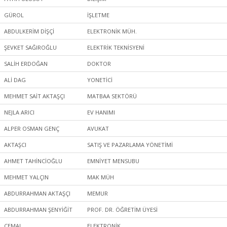
GÜROL
İŞLETME
ABDULKERİM DİŞÇİ
ELEKTRONİK MÜH.
ŞEVKET SAĞIROĞLU
ELEKTRİK TEKNİSYENİ
SALİH ERDOĞAN
DOKTOR
ALİ DAG
YONETİCİ
MEHMET SAİT AKTAŞÇI
MATBAA SEKTÖRÜ
NEJLA ARICI
EV HANIMI
ALPER OSMAN GENÇ
AVUKAT
AKTAŞCI
SATIŞ VE PAZARLAMA YÖNETİMİ
AHMET TAHİNCİOĞLU
EMNİYET MENSUBU
MEHMET YALÇIN
MAK MÜH
ABDURRAHMAN AKTAŞÇI
MEMUR
ABDURRAHMAN ŞENYİĞİT
PROF. DR. ÖĞRETİM ÜYESİ
CEMAL
ELEKTRONİK