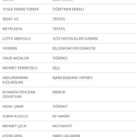
YUSUF KENAN TÜRKER
ÖĞRETMEN EMEKLİ
SEDAT UZ
TEKSTİL
METİN KAYA
TEKSTİL
LÜTFÜ SARİOGLU
GÖZ HASTALIKLARI UZMANI
YASEMİN
BİLGİSAYAR PROGRAMCISI
ONUR AKDALUN
ÖĞRENCİ
MEHMET KERİMOĞLU
AŞÇI
ABDURRAHMAN
AJANS BAŞKANI/ YAPIMCI
KIZILARSLAN
M HAMZA PEHLİVAN
MEMUR
CESURTURK
ERDAL ÇINAR
ÖĞRENCİ
KUBRA KUZUCU
EV HANİMİ
MEHMET ÇELİK
MÜTEAHHİT
AYDIN GENÇ
KAMU ÇALIŞANIN