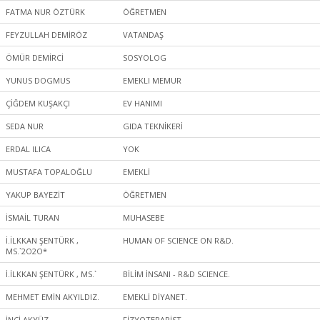
FATMA NUR ÖZTÜRK
ÖĞRETMEN
FEYZULLAH DEMİRÖZ
VATANDAŞ
ÖMÜR DEMİRCİ
SOSYOLOG
YUNUS DOGMUS
EMEKLI MEMUR
ÇİĞDEM KUŞAKÇI
EV HANIMI
SEDA NUR
GIDA TEKNİKERİ
ERDAL ILICA
YOK
MUSTAFA TOPALOĞLU
EMEKLİ
YAKUP BAYEZİT
ÖĞRETMEN
İSMAİL TURAN
MUHASEBE
İ.İLKKAN ŞENTÜRK ,
HUMAN OF SCIENCE ON R&D.
MS.`2O2O*
İ.İLKKAN ŞENTÜRK , MS.`
BİLİM İNSANI - R&D SCIENCE.
MEHMET EMİN AKYILDIZ.
EMEKLİ DİYANET.
İNCİ AKYÜZ
FİZYOTERAPİST