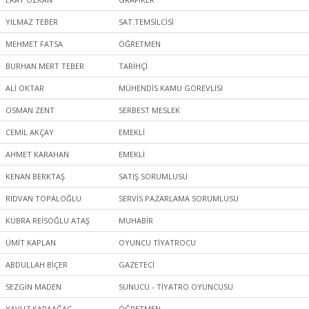
YILMAZ TEBER
SAT.TEMSİLCİSİ
MEHMET FATSA
ÖĞRETMEN
BURHAN MERT TEBER
TARİHÇİ
ALİ OKTAR
MÜHENDİS KAMU GÖREVLİSİ
OSMAN ZENT
SERBEST MESLEK
CEMİL AKÇAY
EMEKLİ
AHMET KARAHAN
EMEKLİ
KENAN BERKTAŞ
SATIŞ SORUMLUSU
RIDVAN TOPALOĞLU
SERVİS PAZARLAMA SORUMLUSU
KÜBRA REİSOĞLU ATAŞ
MUHABİR
ÜMİT KAPLAN
OYUNCU TİYATROCU
ABDULLAH BİÇER
GAZETECİ
SEZGİN MADEN
SUNUCU - TİYATRO OYUNCUSU
YAVUZ KARAAĞAÇ
ÖĞRETMEN