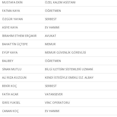
MUSTAFA EKİN
ÖZEL KALEM ASİSTANI
FATMA KAYA
ÖĞRETMEN
ÖZGÜR YAYAN
SERBEST
ASİYE KAYA
EV HANIMI
İBRAHİM ETHEM ERÇAKIR
AVUKAT
BAHATTİN ÜÇTEPE
MEMUR
EYÜP KAYA
MEMUR GÜVENLİK GÖREVLİSİ
BALIBEY
ÖĞRETMEN
SİNAN MUTLU
BİLGİ ILETİSİM SİSTEMLERİ UZMANİ
ALİ RIZA KUZGUN
KENDİ İSTEĞİYLE EMEKLİ DZ. ALBAY
BEKİR KOÇ
SERBEST
FATİH ACAR
VATANSEVER
İDRİS YUKSEL
VİNC OPERATORU
CANAN KOÇ
EV HANIMI