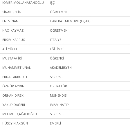
IÖMER MOLLAHASANOĞLU
İŞÇİ
SİNAN ÇELİK
ÖĞRETMEN
ENES İNAN
HAREKAT MEMURU (UÇAK)
HACİ KAYMAZ
ÖĞRETMEN
ERSİM KARPUX
İTFAİYE
ALİ YÜCEL
EĞİTİMCİ
MUSTAFA İRİ
ÖĞRENCİ
MUHAMMET ÜNAL
AKADEMİSYEN
ERDAL AKBULUT
SERBEST
ÖZGÜR AYDIN
OPERATÖR
ORHAN DİREK
MÜHENDİS
YAKUP DAĞERİ
İMAM HATİP
MEHMET ÇAĞALIOĞLU
SERBEST
HÜSEYİN AKGÜN
EMEKLİ