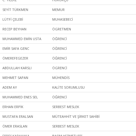
SEYİT TÜRKMEN
MEMUR
LÜTFİ ÇELEBİ
MUHASEBECİ
RECEP BEYHAN
ÖGRETMEN
MUHAMMED EMİN USTA
ÖĞRENCİ
EMİR SAFA GENC
ÖĞRENCİ
ÖMEREFEGEZER
ÖĞRENCİ
ABDULLAH KARSLI
ÖGRENCİ
MEHMET SAPAN
MÜHENDİS
ADEM AY
KALİTE SORUMLUSU
MUHAMMED ENES SEL
ÖĞRENCİ
ERHAN ERPİK
SERBEST MESLEK
MUSTAFA ERALSAN
MÜTEAHHİT VE ŞİRKET SAHİBİ
ÖMER ERASLAN
SERBEST MESLEK
FERDİ KARAYAKA
BASIM HİZMETLERİ