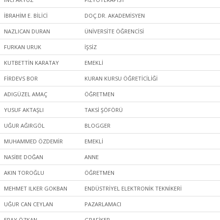
İBRAHİM E. BİLİCİ
DOÇ.DR. AKADEMİSYEN
NAZLICAN DURAN
ÜNİVERSİTE ÖĞRENCİSİ
FURKAN URUK
İŞSİZ
KUTBETTİN KARATAY
EMEKLİ
FİRDEVS BOR
KURAN KURSU ÖĞRETİCİLİĞİ
ADIGÜZEL AMAÇ
ÖĞRETMEN
YUSUF AKTAŞLI
TAKSİ ŞÖFÖRÜ
UĞUR AĞIRGÖL
BLOGGER
MUHAMMED ÖZDEMİR
EMEKLİ
NASİBE DOĞAN
ANNE
AKIN TOROĞLU
ÖĞRETMEN
MEHMET ILKER GOKBAN
ENDÜSTRİYEL ELEKTRONİK TEKNİKERİ
UĞUR CAN CEYLAN
PAZARLAMACI
ERAY ÖZKAN
GRAFİKER