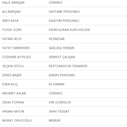
HALİL BARIŞAN
ÖĞRENCİ
ALİ BARIŞAN
HASTANE PERSONELİ
ENES KAYA
DAĞITIM PERSONELİ
YUSUF GÜRE
FAHRİ KURAN KURS HOCASI
FATMA SELVİ
VEZNEDAR
FATİH TANRIVERDİ
SAĞLIKÇI HEMŞİR
ÖZDEMİR AYYILDIZ
SERBEST ÇALIŞAN
SEÇKİN SOYLU
RESTORASYON TEKNİKERİ
DENİZ BAŞER
ASKERİ PERSONEL
ESRA KILIÇ
EV HANIMI
MEHMET ASLAN
ÖĞRENCİ
ZEKAİ TOPRAK
DİN GÖREVLİSİ
HASAN HATUN
SIHHİ TESİSAT
MURAT ORUCOĞLU
MEMUR