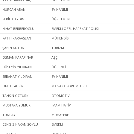
NURCAN ABAN
EV HANIMI
FERİHA AYDIN
ÖĞRETMEN
NİHAT BERBEROĞLU
EMEKLİ ÖZEL HAREKAT POLİSİ
FATİH KARAASLAN
MÜHENDİS
ŞAHİN KUTUN
TURİZM
OSMAN KARAPINAR
AŞÇI
HÜSEYİN YILDIRAN
ÖĞRENCİ
SEBAHAT YILDIRAN
EV HANIMI
OFLU TAHSİN
MAGAZA SORUMLUSU
TAHSİN ÖZTÜRK
OTOMOTİV
MUSTAFA YUMUK
İMAM HATİP
TUNCAY
MUHASEBE
CENGİZ HAKAN SOYLU
EMEKLİ
C. YILDIZ
HUKUKÇU