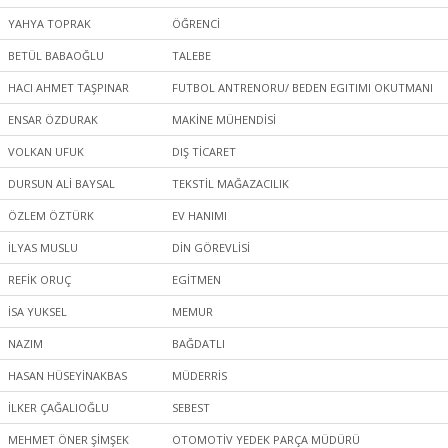
YAHYA TOPRAK
ÖĞRENCİ
BETÜL BABAOĞLU
TALEBE
HACI AHMET TAŞPINAR
FUTBOL ANTRENORU/ BEDEN EGITIMI OKUTMANI
ENSAR ÖZDURAK
MAKİNE MÜHENDİSİ
VOLKAN UFUK
DIŞ TİCARET
DURSUN ALİ BAYSAL
TEKSTİL MAĞAZACILIK
ÖZLEM ÖZTÜRK
EV HANIMI
İLYAS MUSLU
DİN GÖREVLİSİ
REFİK ORUÇ
EGİTMEN
İSA YUKSEL
MEMUR
NAZIM
BAĞDATLI
HASAN HÜSEYİNAKBAS
MÜDERRİS
İLKER ÇAĞALIOĞLU
SEBEST
MEHMET ÖNER ŞİMŞEK
OTOMOTİV YEDEK PARÇA MÜDÜRÜ