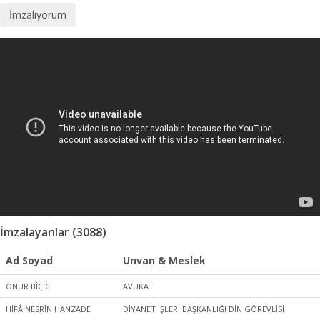
İmzalayanlar (3088)
Ad Soyad
Unvan & Meslek
ONUR BİÇİCİ
AVUKAT
HİFÂ NESRİN HANZADE
DİYANET İŞLERİ BAŞKANLIĞI DİN GÖREVLİSİ