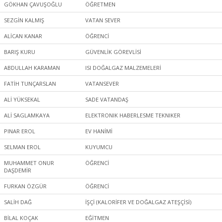
GÖKHAN ÇAVUŞOĞLU
ÖĞRETMEN
SEZGİN KALMIŞ
VATAN SEVER
ALİCAN KANAR
ÖĞRENCİ
BARIŞ KURU
GÜVENLİK GÖREVLİSİ
ABDULLAH KARAMAN
ISI DOĞALGAZ MALZEMELERİ
FATİH TUNÇARSLAN
VATANSEVER
ALİ YÜKSEKAL
SADE VATANDAŞ
ALİ SAGLAMKAYA
ELEKTRONIK HABERLESME TEKNIKER
PINAR EROL
EV HANİMİ
SELMAN EROL
KUYUMCU
MUHAMMET ONUR
ÖĞRENCİ
DAŞDEMİR
FURKAN ÖZGÜR
ÖĞRENCİ
SALİH DAĞ
İŞÇİ (KALORİFER VE DOĞALGAZ ATEŞÇİSİ)
BİLAL KOÇAK
EĞİTMEN