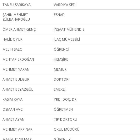
TANSU SARIKAYA
VARDİYA ŞEFİ
ŞAHİN MEHMET
ESNAF
ZÜLBAHAROĞLU
ÖMER AHMET GENÇ
İNŞAAT MÜHENDİSİ
HALİL OYUR
İLAÇ MÜMESSİLİ
MELİH SALC
ÖĞRENCİ
MEHTAP ERDOĞAN
HEMŞİRE
MEHMET YARAN
MEMUR
AHMET BULGUR
DOKTOR
AHMET BEYAZGÜL
EMEKLİ
KASIM KAYA
YRD. DOÇ. DR.
OSMAN AVCI
ÖĞRETMEN
AHMET AYAN
TIP DOKTORU
MEHMET AKPINAR
OKUL MÜDÜRÜ
MAHMUT YILMAZ
GÜVENLİK