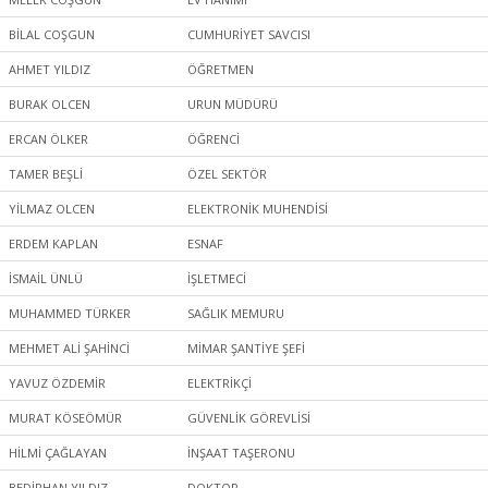
BİLAL COŞGUN
CUMHURİYET SAVCISI
AHMET YILDIZ
ÖĞRETMEN
BURAK OLCEN
URUN MÜDÜRÜ
ERCAN ÖLKER
ÖĞRENCİ
TAMER BEŞLİ
ÖZEL SEKTÖR
YİLMAZ OLCEN
ELEKTRONİK MUHENDİSİ
ERDEM KAPLAN
ESNAF
İSMAİL ÜNLÜ
İŞLETMECİ
MUHAMMED TÜRKER
SAĞLIK MEMURU
MEHMET ALİ ŞAHİNCİ
MİMAR ŞANTİYE ŞEFİ
YAVUZ ÖZDEMİR
ELEKTRİKÇİ
MURAT KÖSEÖMÜR
GÜVENLİK GÖREVLİSİ
HİLMİ ÇAĞLAYAN
İNŞAAT TAŞERONU
BEDİRHAN YILDIZ
DOKTOR