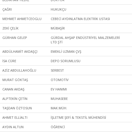
ÇAĞRI
HUKUKÇU
MEHMET AHMETCEOGLU
CEBECİ AYDINLATMA ELEKTRİK USTASI
ZEKİ ÇELİK
MÜBAŞİR
GÜRHAN GELEP
GÜRDAL AHŞAP ENDÜSTRİYEL MALZEMELERİ
LTD.ŞTİ
ABDÜLHAMİT AKDAŞÇI
EMEKLİ UZMAN ÇVŞ
İSA CÜRE
DEPO SORUMLUSU
AZİZ ABDULLAHOĞLU
SERBEST
MURAT GÖKTAŞ
OTOMOTİV
CANAN AKDAŞ
EV HANIMI
ALPTEKİN ÇETİN
MUHASEBE
TAŞDAN ÖZTOSUN
MAK.MÜH.
AHMET ELLİALTI
İŞLETME ŞEFİ & TEKSTİL MÜHENDİSİ
AYDIN ALTUN
ÖĞRENCİ