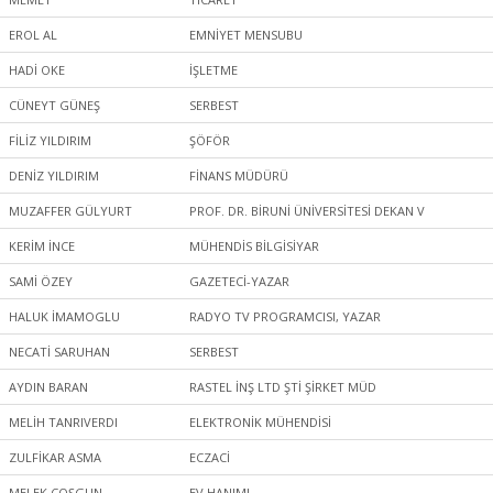
EROL AL
EMNİYET MENSUBU
HADİ OKE
İŞLETME
CÜNEYT GÜNEŞ
SERBEST
FİLİZ YILDIRIM
ŞÖFÖR
DENİZ YILDIRIM
FİNANS MÜDÜRÜ
MUZAFFER GÜLYURT
PROF. DR. BİRUNİ ÜNİVERSİTESİ DEKAN V
KERİM İNCE
MÜHENDİS BİLGİSİYAR
SAMİ ÖZEY
GAZETECİ-YAZAR
HALUK İMAMOGLU
RADYO TV PROGRAMCISI, YAZAR
NECATİ SARUHAN
SERBEST
AYDIN BARAN
RASTEL İNŞ LTD ŞTİ ŞİRKET MÜD
MELİH TANRIVERDI
ELEKTRONİK MÜHENDİSİ
ZULFİKAR ASMA
ECZACİ
MELEK COŞGUN
EV HANIMI