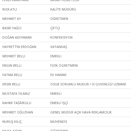
RIZA ATLI
KALİTE MÜDÜRÜ
MEHMET AY
ÖĞRETMEN
BASRİ YAĞCI
ÇİFTÇİ
DOĞAN ADIYAMAN
KONFEKSİYON
HAYRETTİN ERDOĞAN
VATANDAŞ
MEHMET BELLI
EMEKLI
ENGIN BELLI
FIZIK OGRETMENI
FATMA BELLI
EV HANIMI
ERSIN BELLI
OSGB SORUMLU MUDUR / IS GUVENLİGİ UZMANİ
MUSTAFA YILMAZ
EMEKLİ
RAHMİ TAĞRİKULU
EMEKLİ İŞÇİ
MEHMET OĞUZHAN
GENEL MÜDÜR AÇIK HAVA REKLAMCILIK
NURUŞ KILIÇ
MÜHENDİS
MUSA AYDIN
ÖĞRETMEN