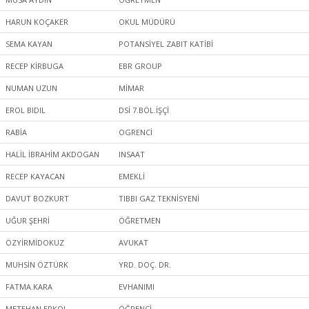
HARUN KOÇAKER
OKUL MÜDÜRÜ
SEMA KAYAN
POTANSİYEL ZABIT KATİBİ
RECEP KİRBUGA
EBR GROUP
NUMAN UZUN
MİMAR
EROL BIDIL
DSİ 7.BÖL.İŞÇİ
RABİA
OGRENCİ
HALİL İBRAHİM AKDOGAN
INSAAT
RECEP KAYACAN
EMEKLİ
DAVUT BOZKURT
TIBBI GAZ TEKNİSYENİ
UĞUR ŞEHRİ
ÖĞRETMEN
ÖZYİRMİDOKUZ
AVUKAT
MUHSİN ÖZTÜRK
YRD. DOÇ. DR.
FATMA.KARA
EVHANIMI
METEHAN ERKOL
ÖĞRENCİ