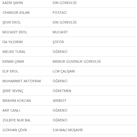
KADİR ŞAHİN
DİN GÖREVLİSİ
CİHANGİR ASLAN
POSTACI
ŞEVKİ EROL
DİN GÖREVLİSİ
MÜCAHİT EROL
MUCAHİT
İSA YILDIRIM
ŞÖFÖR
MELİKE TURAL
ÖĞRENCİ
KENAN ÇINAR
MEMUR GÜVENLİK GÖREVLİSİ
ELİF EROL
LCW ÇALIŞANI
MUHAMMET AKTOPRAK
ÖĞRENCİ
ŞERİF SEVİNÇ
ÖĞRETMEN
İBRAHİM KOKCAN
SERBEST
ARİF CANLI
ÖĞRENCİ
ZÜLBİYE NUR BAL
ÖĞRENCİ
GÖKHAN ÇEVİK
S.M.MALİ MÜŞAVİR